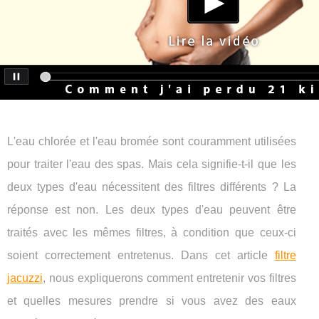
L'eau chlorée et l'eau bromée sont couramment utilisées
pour traiter l'eau des spas. Mais cela signifie-t-il que les
deux types d'eau nécessitent des filtres différents ? La
réponse est non. Les deux types d'eau peuvent être
traités avec les mêmes filtres, à condition que ceux-ci
soient correctement entretenus. Dans cet article
filtre
jacuzzi
, nous expliquerons comment entretenir vos filtres
et quelles mesures prendre si vous avez des eaux