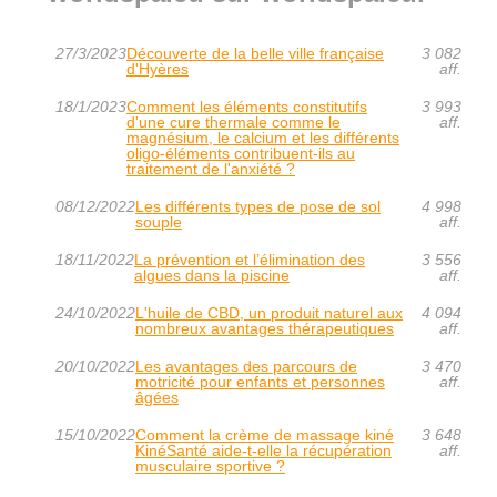
27/3/2023
Découverte de la belle ville française
3 082
d'Hyères
aff.
18/1/2023
Comment les éléments constitutifs
3 993
d'une cure thermale comme le
aff.
magnésium, le calcium et les différents
oligo-éléments contribuent-ils au
traitement de l'anxiété ?
08/12/2022
Les différents types de pose de sol
4 998
souple
aff.
18/11/2022
La prévention et l’élimination des
3 556
algues dans la piscine
aff.
24/10/2022
L'huile de CBD, un produit naturel aux
4 094
nombreux avantages thérapeutiques
aff.
20/10/2022
Les avantages des parcours de
3 470
motricité pour enfants et personnes
aff.
âgées
15/10/2022
Comment la crème de massage kiné
3 648
KinéSanté aide-t-elle la récupération
aff.
musculaire sportive ?