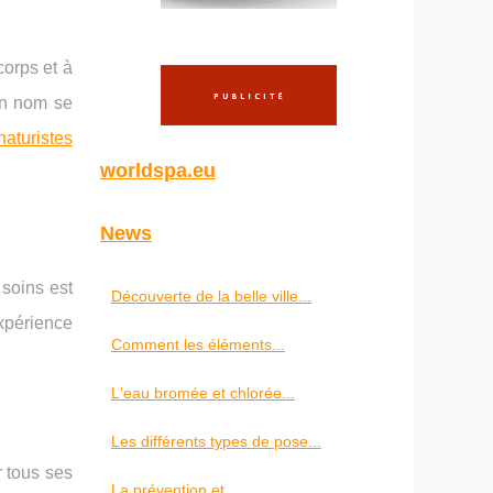
orps et à
un nom se
aturistes
worldspa.eu
News
soins est
Découverte de la belle ville...
xpérience
Comment les éléments...
L'eau bromée et chlorée...
Les différents types de pose...
r tous ses
La prévention et...