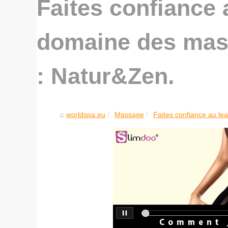
Faites confiance 
domaine des mass
: Natur&Zen.
worldspa.eu
Massage
Faites confiance au le