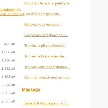
Comment le jacuzzi peut aider...
macadamia bio
Les différents types de...
ur et un moment
Relaxez-vous en toute...
Les pièces détachées pour...
495 aff.
Trouvez la pièce détachée...
1 086 aff.
Trouvez le bon spécialiste...
1 130 aff.
Trouvez votre Spa Extérieur...
1 531 aff.
1 503 aff.
Comment choisir une pompe...
2 536 aff.
Massage
2 503 aff.
2 557 aff.
Livre d’Or NaturetZen : 763...