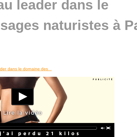
au leader dans le
ages naturistes à P
ader dans le domaine des...