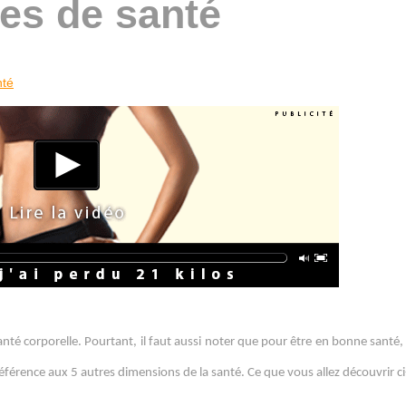
pes de santé
nté
té corporelle. Pourtant, il faut aussi noter que pour être en bonne santé, i
éférence aux 5 autres dimensions de la santé. Ce que vous allez découvrir c