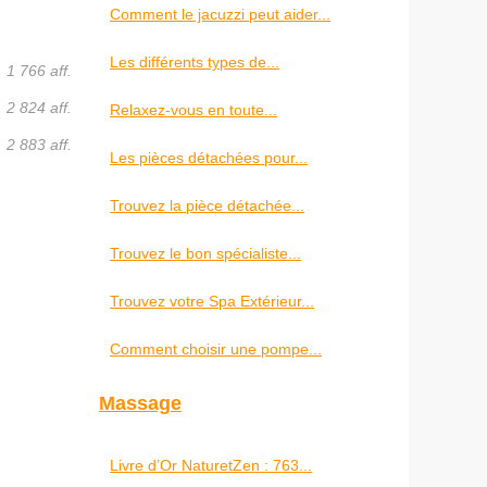
Comment le jacuzzi peut aider...
Les différents types de...
1 766 aff.
2 824 aff.
Relaxez-vous en toute...
2 883 aff.
Les pièces détachées pour...
Trouvez la pièce détachée...
Trouvez le bon spécialiste...
Trouvez votre Spa Extérieur...
Comment choisir une pompe...
Massage
Livre d’Or NaturetZen : 763...