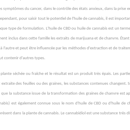
es symptômes du cancer, dans le contrôle des états anxieux, dans la prise e
Cependant, pour saisir tout le potentiel de l'huile de cannabis, il est import
chaque type de formulation. L'huile de CBD ou huile de cannabis est un ter
ment inclus dans cette famille les extraits de marijuana et de chanvre. Étan
 à l'autre et peut être influencée par les méthodes d'extraction et de traite
eut contenir d'autres types.
a plante séchée ou fraîche et le résultat est un produit très épais. Les parti
 extraite des feuilles ou des graines, les substances contenues changent. Se
is que la substance issue de la transformation des graines de chanvre est a
annabis) est également connue sous le nom d'huile de CBD ou d'huile de c
 présent dans la plante de cannabis. Le cannabidiol est une substance très d