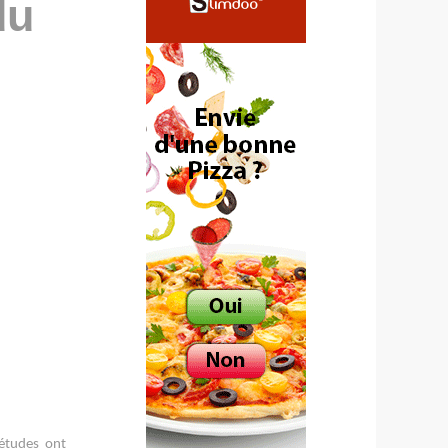
du
 études ont