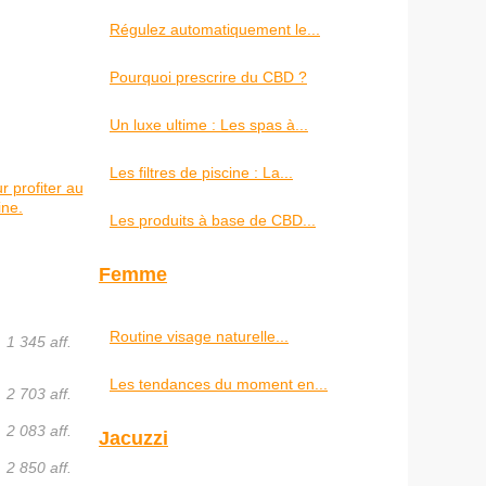
Régulez automatiquement le...
Pourquoi prescrire du CBD ?
Un luxe ultime : Les spas à...
Les filtres de piscine : La...
ur profiter au
ine.
Les produits à base de CBD...
Femme
Routine visage naturelle...
1 345 aff.
Les tendances du moment en...
2 703 aff.
2 083 aff.
Jacuzzi
2 850 aff.