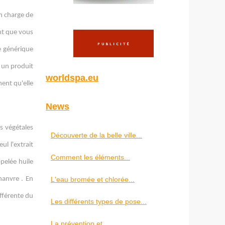
n charge de
ant que vous
me générique
t un produit
worldspa.eu
ment qu'elle
News
es végétales
Découverte de la belle ville...
ul l'extrait
Comment les éléments...
ppelée huile
L'eau bromée et chlorée...
hanvre . En
ifférente du
Les différents types de pose...
La prévention et...