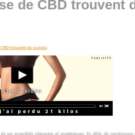
ase de CBD trouvent 
e CBD trouvent du succès
 de ses propriétés relaxantes et analgésiques. En effet, de nombreuses