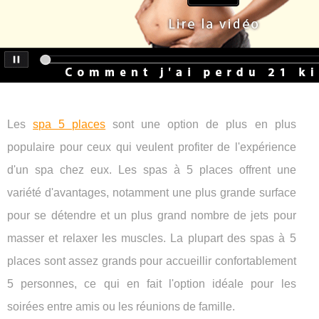
Les
spa 5 places
sont une option de plus en plus
populaire pour ceux qui veulent profiter de l'expérience
d'un spa chez eux. Les spas à 5 places offrent une
variété d'avantages, notamment une plus grande surface
pour se détendre et un plus grand nombre de jets pour
masser et relaxer les muscles. La plupart des spas à 5
places sont assez grands pour accueillir confortablement
5 personnes, ce qui en fait l'option idéale pour les
soirées entre amis ou les réunions de famille.