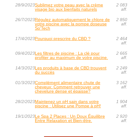
28/9/2023
Sublimez votre peau avec la crème
2 083
visage bio aux bienfaits naturels
aff.
26/7/2023
Régulez automatiquement le chlore de
2 850
votre piscine avec la pompe doseuse
aff.
So'Tech
17/4/2023
Pourquoi prescrire du CBD ?
2 464
aff.
09/4/2023
Les filtres de piscine : La clé pour
2 665
profiter au maximum de votre piscine.
aff.
14/3/2023
Les produits à base de CBD trouvent
2 249
du succès
aff.
01/3/2023
Complément alimentaire chute de
3 162
cheveux: Comment retrouver une
aff.
chevelure dense et épaisse?
28/2/2023
Maintenez un pH sain dans votre
1 904
piscine : Utilisez une Pompe à pH!
aff.
19/1/2023
Le Spa 2 Places : Un Doux Équilibre
2 920
Entre Relaxation et Bien-être.
aff.