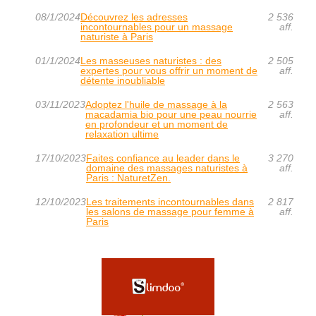
08/1/2024
Découvrez les adresses
2 536
incontournables pour un massage
aff.
naturiste à Paris
01/1/2024
Les masseuses naturistes : des
2 505
expertes pour vous offrir un moment de
aff.
détente inoubliable
03/11/2023
Adoptez l'huile de massage à la
2 563
macadamia bio pour une peau nourrie
aff.
en profondeur et un moment de
relaxation ultime
17/10/2023
Faites confiance au leader dans le
3 270
domaine des massages naturistes à
aff.
Paris : NaturetZen.
12/10/2023
Les traitements incontournables dans
2 817
les salons de massage pour femme à
aff.
Paris