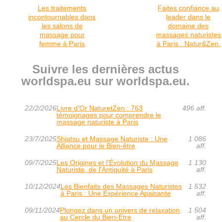
Les traitements
Faites confiance au
incontournables dans
leader dans le
les salons de
domaine des
massage pour
massages naturistes
femme à Paris
à Paris : Natur&Zen.
Suivre les dernières actus
worldspa.eu sur worldspa.eu.
22/2/2026
Livre d’Or NaturetZen : 763
496 aff.
témoignages pour comprendre le
massage naturiste à Paris
23/7/2025
Shiatsu et Massage Naturiste : Une
1 086
Alliance pour le Bien-être
aff.
09/7/2025
Les Origines et l'Évolution du Massage
1 130
Naturiste, de l'Antiquité à Paris
aff.
10/12/2024
Les Bienfaits des Massages Naturistes
1 532
à Paris : Une Expérience Apaisante
aff.
09/11/2024
Plongez dans un univers de relaxation
1 504
au Cercle du Bien-Etre
aff.