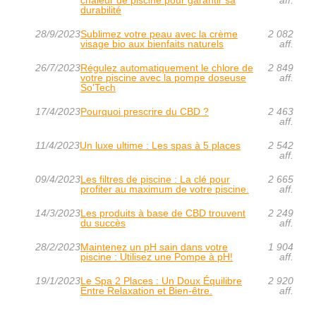
durabilité
28/9/2023
Sublimez votre peau avec la crème
2 082
visage bio aux bienfaits naturels
aff.
26/7/2023
Régulez automatiquement le chlore de
2 849
votre piscine avec la pompe doseuse
aff.
So'Tech
17/4/2023
Pourquoi prescrire du CBD ?
2 463
aff.
11/4/2023
Un luxe ultime : Les spas à 5 places
2 542
aff.
09/4/2023
Les filtres de piscine : La clé pour
2 665
profiter au maximum de votre piscine.
aff.
14/3/2023
Les produits à base de CBD trouvent
2 249
du succès
aff.
28/2/2023
Maintenez un pH sain dans votre
1 904
piscine : Utilisez une Pompe à pH!
aff.
19/1/2023
Le Spa 2 Places : Un Doux Équilibre
2 920
Entre Relaxation et Bien-être.
aff.