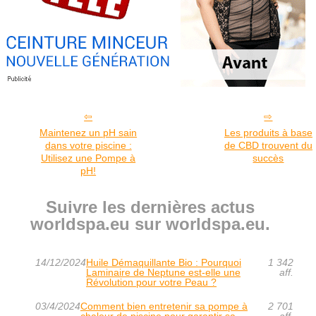
Maintenez un pH sain
Les produits à base
dans votre piscine :
de CBD trouvent du
Utilisez une Pompe à
succès
pH!
Suivre les dernières actus
worldspa.eu sur worldspa.eu.
14/12/2024
Huile Démaquillante Bio : Pourquoi
1 342
Laminaire de Neptune est-elle une
aff.
Révolution pour votre Peau ?
03/4/2024
Comment bien entretenir sa pompe à
2 701
chaleur de piscine pour garantir sa
aff.