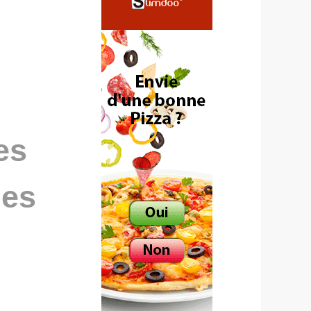
es
des