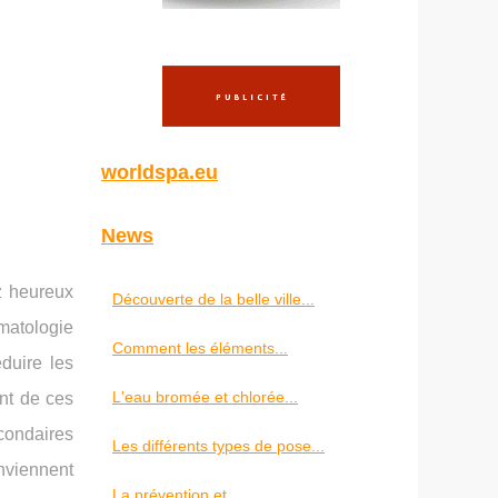
worldspa.eu
News
z heureux
Découverte de la belle ville...
matologie
Comment les éléments...
duire les
L'eau bromée et chlorée...
nt de ces
econdaires
Les différents types de pose...
onviennent
La prévention et...