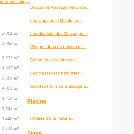
ntre-indications
Shiatsu et Massage Naturiste...
Les Origines et l'Évolution...
3 081 aff.
Les Bienfaits des Massages...
3 980 aff.
Plongez dans un univers de...
3 633 aff.
Découvrez les adresses...
4 997 aff.
Les masseuses naturistes :...
3 554 aff.
Adoptez l'huile de massage à...
4 079 aff.
3 470 aff.
Piscine
3 644 aff.
Profitez d'une Piscine...
3 440 aff.
2 160 aff.
Santé