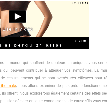
ans le monde qui souffrent de douleurs chroniques, vous sere
nts qui peuvent contribuer à atténuer vos symptômes. La rhu
de ces traitements qui se sont avérés très efficaces pour ré
 thermale
, nous allons examiner de plus près le fonctionneme
u'ils offrent. Nous explorerons également certains des effets s
s puissiez décider en toute connaissance de cause s'ils vous c