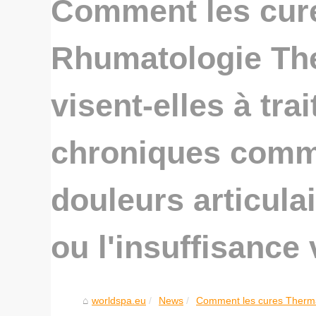
Comment les cur
Rhumatologie Th
visent-elles à tra
chroniques comme
douleurs articula
ou l'insuffisance
worldspa.eu
News
Comment les cures Therma