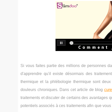
Si vous faites partie des millions de personnes d
d'apprendre qu'il existe désormais des traiteme
thermique et la phlébologie thermique sont deux 
douleurs chroniques. Dans cet article de blog
cure
traitements et discuter de certains des avantages q
potentiels associés à ces traitements afin que vou