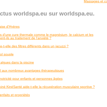
Massages et co
actus worldspa.eu sur worldspa.eu.
çaise d'Hyères
fs d'une cure thermale comme le magnésium, le calcium et les
ent-ils au traitement de l'anxiété ?
t-elle des filtres différents dans un jacuzzi ?
ol souple
 algues dans la piscine
rel aux nombreux avantages thérapeutiques
otricité pour enfants et personnes âgées
é KinéSanté aide-t-elle la récupération musculaire sportive ?
nfaits et propriétés