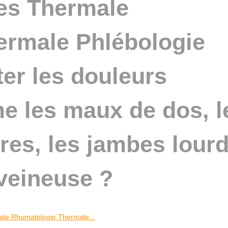
es Thermale
ermale Phlébologie
iter les douleurs
 les maux de dos, l
ires, les jambes lour
 veineuse ?
le Rhumatologie Thermale...