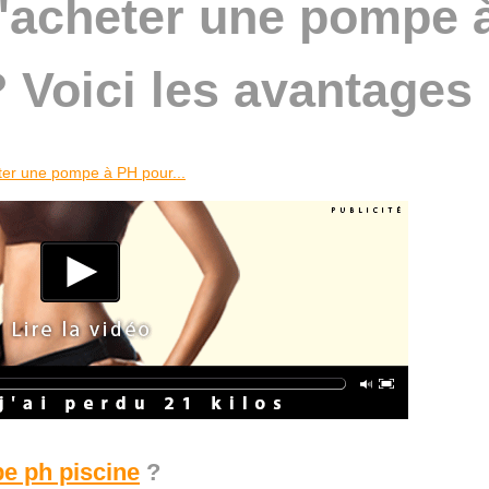
'acheter une pompe 
 Voici les avantages
ter une pompe à PH pour...
e ph piscine
?