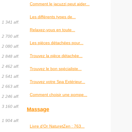
Comment le jacuzzi peut aider...
Les différents types de...
1 341 aff.
Relaxez-vous en toute...
2 700 aff.
Les pièces détachées pour...
2 080 aff.
Trouvez la pièce détachée...
2 848 aff.
2 462 aff.
Trouvez le bon spécialiste...
2 541 aff.
Trouvez votre Spa Extérieur...
2 663 aff.
Comment choisir une pompe...
2 246 aff.
3 160 aff.
Massage
1 904 aff.
Livre d’Or NaturetZen : 763...