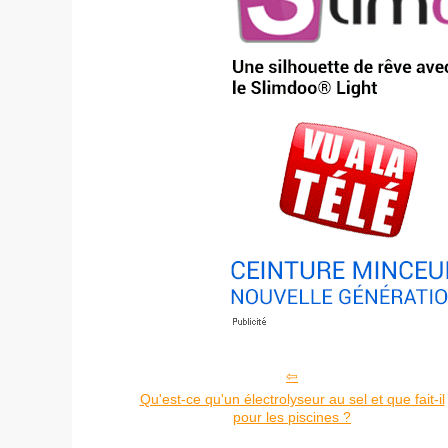
Qu'est-ce qu'un électrolyseur au sel et que fait-il
pour les piscines ?