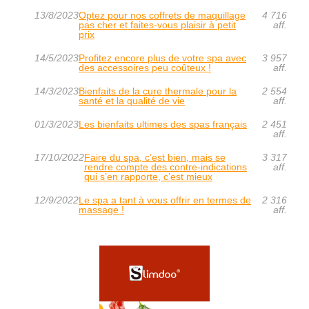
13/8/2023
Optez pour nos coffrets de maquillage
4 716
pas cher et faites-vous plaisir à petit
aff.
prix
14/5/2023
Profitez encore plus de votre spa avec
3 957
des accessoires peu coûteux !
aff.
14/3/2023
Bienfaits de la cure thermale pour la
2 554
santé et la qualité de vie
aff.
01/3/2023
Les bienfaits ultimes des spas français
2 451
aff.
17/10/2022
Faire du spa, c’est bien, mais se
3 317
rendre compte des contre-indications
aff.
qui s’en rapporte, c’est mieux
12/9/2022
Le spa a tant à vous offrir en termes de
2 316
massage !
aff.