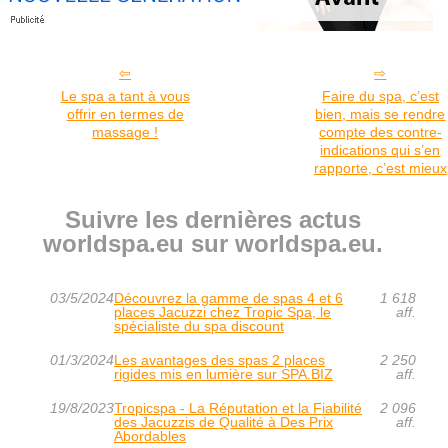
Le spa a tant à vous
Faire du spa, c’est
offrir en termes de
bien, mais se rendre
massage !
compte des contre-
indications qui s’en
rapporte, c’est mieux
Suivre les dernières actus
worldspa.eu sur worldspa.eu.
03/5/2024
Découvrez la gamme de spas 4 et 6
1 618
places Jacuzzi chez Tropic Spa, le
aff.
spécialiste du spa discount
01/3/2024
Les avantages des spas 2 places
2 250
rigides mis en lumière sur SPA.BIZ
aff.
19/8/2023
Tropicspa - La Réputation et la Fiabilité
2 096
des Jacuzzis de Qualité à Des Prix
aff.
Abordables