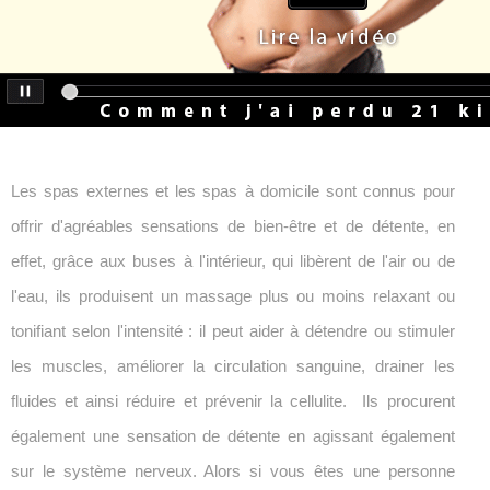
Les spas externes et les spas à domicile sont connus pour
offrir d'agréables sensations de bien-être et de détente, en
effet, grâce aux buses à l'intérieur, qui libèrent de l'air ou de
l'eau, ils produisent un massage plus ou moins relaxant ou
tonifiant selon l'intensité : il peut aider à détendre ou stimuler
les muscles, améliorer la circulation sanguine, drainer les
fluides et ainsi réduire et prévenir la cellulite. Ils procurent
également une sensation de détente en agissant également
sur le système nerveux. Alors si vous êtes une personne