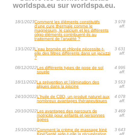
worldspa.eu sur worldspa.eu.
18/1/2023
Comment les éléments constitutifs
3 978
d'une cure thermale comme le
aff.
magnésium, le calcium et les différents
oligo-éléments contribuent-ils au
traitement de l'anxiété ?
13/1/2023
L'eau bromée et chlorée nécessite-t-
3 631
elle des filtres différents dans un jacuzzi
aff.
?
08/12/2022
Les différents types de pose de sol
4 995
souple
aff.
18/11/2022
La prévention et l’élimination des
3 553
algues dans la piscine
aff.
24/10/2022
L'huile de CBD, un produit naturel aux
4 078
nombreux avantages thérapeutiques
aff.
20/10/2022
Les avantages des parcours de
3 469
motricité pour enfants et personnes
aff.
âgées
15/10/2022
Comment la crème de massage kiné
3 643
KinéSanté aide-t-elle la récupération
aff.