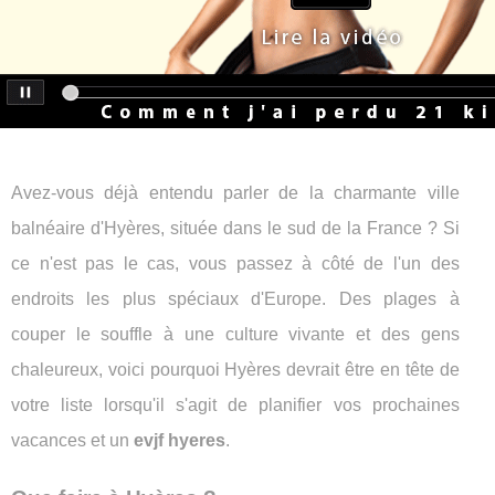
Avez-vous déjà entendu parler de la charmante ville
balnéaire d'Hyères, située dans le sud de la France ? Si
ce n'est pas le cas, vous passez à côté de l'un des
endroits les plus spéciaux d'Europe. Des plages à
couper le souffle à une culture vivante et des gens
chaleureux, voici pourquoi Hyères devrait être en tête de
votre liste lorsqu'il s'agit de planifier vos prochaines
vacances et un
evjf hyeres
.