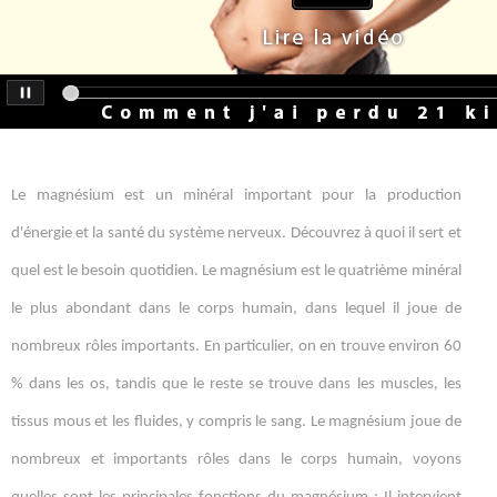
Le magnésium est un minéral important pour la production
d'énergie et la santé du système nerveux. Découvrez à quoi il sert et
quel est le besoin quotidien. Le magnésium est le quatrième minéral
le plus abondant dans le corps humain, dans lequel il joue de
nombreux rôles importants. En particulier, on en trouve environ 60
% dans les os, tandis que le reste se trouve dans les muscles, les
tissus mous et les fluides, y compris le sang. Le magnésium joue de
nombreux et importants rôles dans le corps humain, voyons