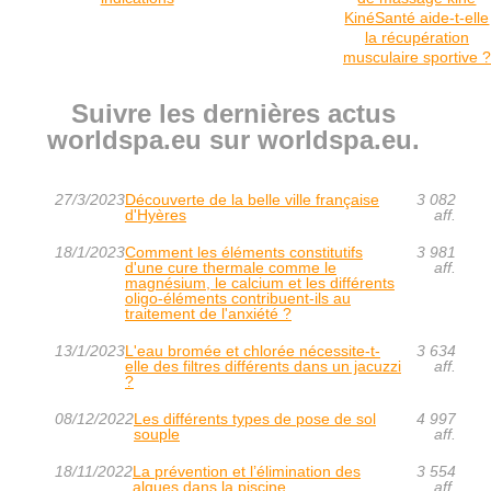
KinéSanté aide-t-elle
la récupération
musculaire sportive ?
Suivre les dernières actus
worldspa.eu sur worldspa.eu.
27/3/2023
Découverte de la belle ville française
3 082
d'Hyères
aff.
18/1/2023
Comment les éléments constitutifs
3 981
d'une cure thermale comme le
aff.
magnésium, le calcium et les différents
oligo-éléments contribuent-ils au
traitement de l'anxiété ?
13/1/2023
L'eau bromée et chlorée nécessite-t-
3 634
elle des filtres différents dans un jacuzzi
aff.
?
08/12/2022
Les différents types de pose de sol
4 997
souple
aff.
18/11/2022
La prévention et l’élimination des
3 554
algues dans la piscine
aff.