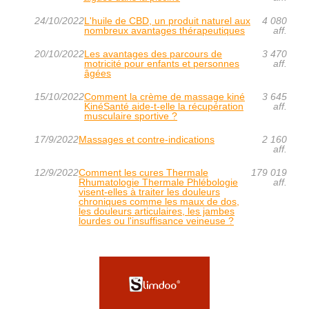
24/10/2022
L'huile de CBD, un produit naturel aux
4 080
nombreux avantages thérapeutiques
aff.
20/10/2022
Les avantages des parcours de
3 470
motricité pour enfants et personnes
aff.
âgées
15/10/2022
Comment la crème de massage kiné
3 645
KinéSanté aide-t-elle la récupération
aff.
musculaire sportive ?
17/9/2022
Massages et contre-indications
2 160
aff.
12/9/2022
Comment les cures Thermale
179 019
Rhumatologie Thermale Phlébologie
aff.
visent-elles à traiter les douleurs
chroniques comme les maux de dos,
les douleurs articulaires, les jambes
lourdes ou l'insuffisance veineuse ?